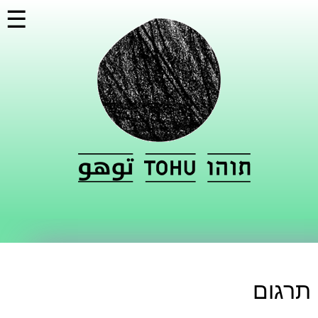
דילוג
☰
לתוכן
העיקרי
תרגום