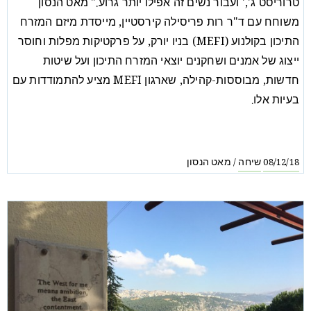
טרוריסט ג',' ועבור נשים זה אפילו יותר גרוע." מאט הנסון
משוחח עם ד"ר רות פריסילה קירסטיין, מייסדת מיזם המזרח
התיכון בקולנוע (MEFI) בניו יורק, על פרקטיקות מפלות וחוסר
ייצוג של אמנים ושחקנים יוצאי המזרח התיכון ועל שיטות
חדשות, מבוססות-קהילה, שארגון MEFI מציע להתמודדות עם
בעיות אלו.
שיחה
מאט הנסון
/
08/12/18