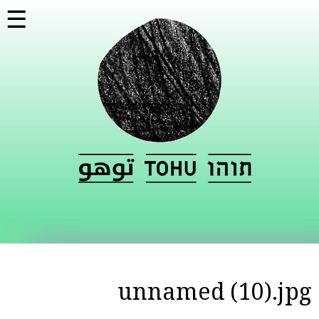
דילוג
☰
לתוכן
העיקרי
unnamed (10).jpg