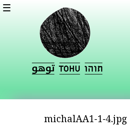
דילוג
☰
לתוכן
העיקרי
michalAA1-1-4.jpg