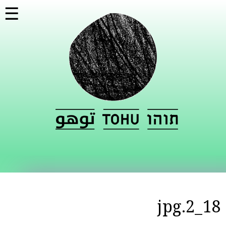
דילוג
☰
לתוכן
העיקרי
18_2.jpg