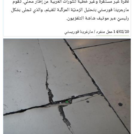
نظرة غير مستقرة وغير خطية للثورات العربية من إطار محلي. تقوم
مارجريتا فورستي بتحليل الزمنيّة المركّبة للفيلم، والذي تجلى بشكل
رئيسيّ عبر موتيف شاشة التلفزيون.
عمل منفرد
مارغريتا فوريستي
/
14/02/20