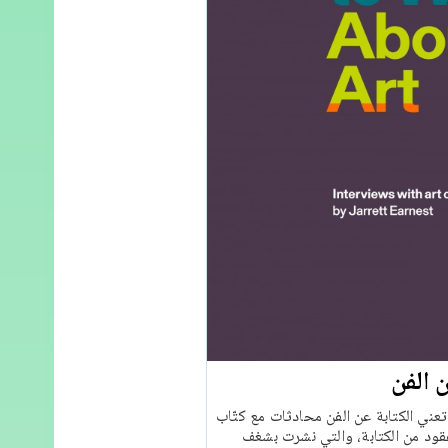
ن الفن
عني الكتابة عن الفن محادثات مع كتّاب
قود من الكتابة، والتي نشرت بشغف