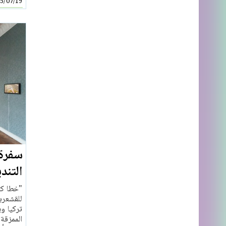
5/07/19
سفرة 
التند
"خطا كف
للقشعرير
تركيا و
الممزقة