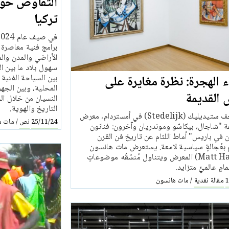
التفاوض حول 
تركيا
برامج فنية معاصرة
الأراضي والمدن والم
سهول بلاد ما بين ا
بين السياحة الفنية
 الهجرة: نظرة مغايرة على
المحلية، وبين الجه
 القديمة
النسيان من خلال ال
التاريخ والهوية.
في مُتحف ستيديليك (Stedelijk) في أمستردام، معرض
نص
مات ه
/
25/11/24
 "شاجال، بيكاسّو وموندريان وآخرون: فنانون
 في باريس" أماط اللثام عن تاريخ فن القرن
 بعُجالةٍ سياسية لامعة. يستعرض مات هانسون
(Matt Hanson) المعرض ويتناول مُنسّقُه موضوعاتٍ
مٍ عالميٍّ متزايد.
مقالة نقدية
مات هانسون
/
1