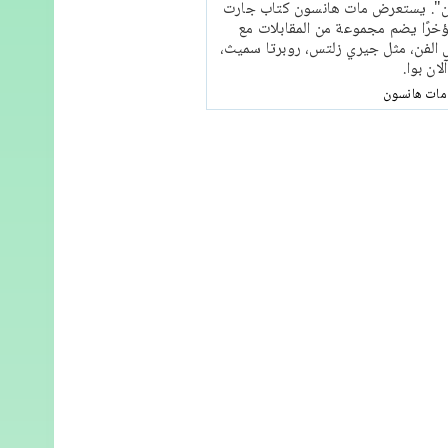
ن". يستعرض مات هانسون كتاب جارت
خرًا يضم مجموعة من المقابلات مع
الفن، مثل جيري زلتس، روبرتا سميث،
ان بوا.
مات هانسون