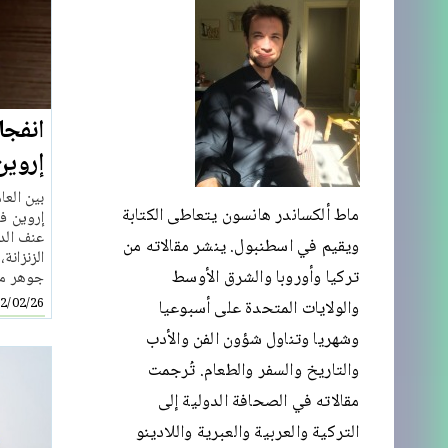
انفجا
إروين
ماط ألكساندر هانسون يتعاطى الكتابة
إروين ف
عنف الد
ويقيم في اسطنبول. ينشر مقالاته من
الزنزانة
تركيا وأوروبا والشرق الأوسط
جوهر مما
2/02/26
والولايات المتحدة على أسبوعيا
وشهريا وتناول شؤون الفن والأدب
والتاريخ والسفر والطعام. تُرجمت
مقالاته في الصحافة الدولية إلى
التركية والعربية والعبرية واللادينو