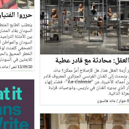
حرروا الفتيان
يتطلب الطابع المتط
السودان بقاء المشا
بين الأمثلة التراج
السودان والمواطن ا
الصحفي كلمنت لوتشي
الخطر المحيق بالحيا
العقل: محادثة مع قادر عطية
للاجئين في السودان 
نص
مات ه
/
12/09/20
أزمة العقل هذا، هل الإصلاح أمرٌ ممكن؟ مات
يتحدث إلى الفنان الفرنسي الجزائري المعروف قادر
أعماله الأخيرة، عن "
La Colonie
"- فضاء إنهاء
ر الذي يديره الفنان في باريس، وتوصيات قراءة
زلة الذاتية.
حوار
مات هانسون
/
0