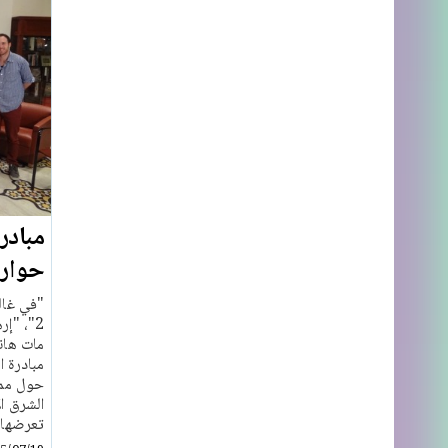
مبادر
حوار 
مات هان
حول مما
الشرق ا
تعرضها منظمة MEFI للت