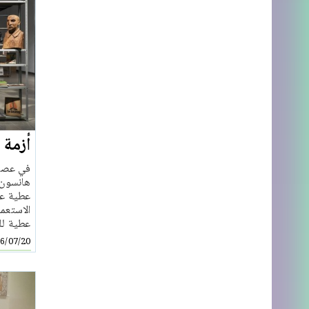
أزمة 
في عصر 
هانسون 
عطية عن 
الاستعما
عطية للع
6/07/20