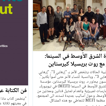
ة الشرق الأوسط في السينما:
مع روت بريسيلا كيرستاين
"في غالبية الحالات يتلخص الأمر بـ "إرهابي 1"، "إرهابي
2"، "إرهابي 3"، وبالنسبة للنساء الأمر حتى أسوأ بكثير".
سون يحاور د. روت بريسيلا كيرستاين، مؤسسة
مبادرة الشرق الأوسط في السينما (MEFI) في نيويورك،
فن الكتابة ع
رسات تمييزية وانعدام تمثيل فنانين وممثلين من
لأوسط، وحول أساليب جديدة تستند الى المجتمع،
"يتضمن كتاب ماذا ت
عاطي مع هذه المشاكل.
في جعبتهم ثلاثة ع