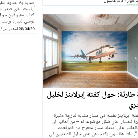
حوار
مات هانسون
/
2
شديد بلا حدود للف
أرنست الذي صدر مؤ
كتاب معروفين حول 
لوسي ليبارد وإيف-آل
استعراض
/
28/04/20
طارئة: حول كفتة إيرلاينز لخليل
يري
تة ايرلاينز نفسه في مسار مشابه لدرجة مثيرة
ة للمسار الذي شكل موضوعا له – من ألمانيا الى
بالعكس على امتداد مسار متعرج من التوقعات
 ". مات هانسون يكتب عن عمل خليل التنديري في