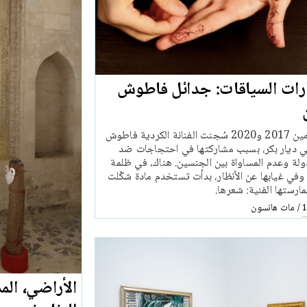
رات السياقات: جدائل فاطوش
بين العامين 2017 و2020 سُجنت الفنانة الكردية فاطوش
ي ديار بكر، بسبب مشاركتها في احتجاجات ضد
ولة وعدم المساواة بين الجنسين. هناك، في ظلمة
، وفي غيابها عن الأنظار، بدأت تستخدم مادة شكّلت
رستها الفنية: شعرها.
مات هانسون
/
1
الأراضي، المد