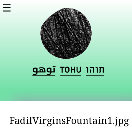
تجاوز
☰
إلى
المحتوى
الرئيسي
FadilVirginsFountain1.jpg