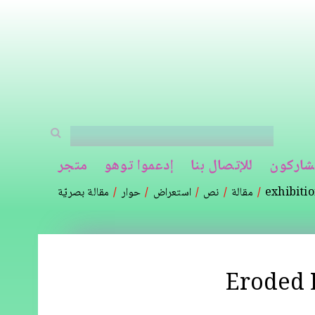
شاركون
للإتصال بنا
إدعموا توهو
متجر
exhibiti
مقالة
نص
استعراض
حوار
مقالة بصريّة