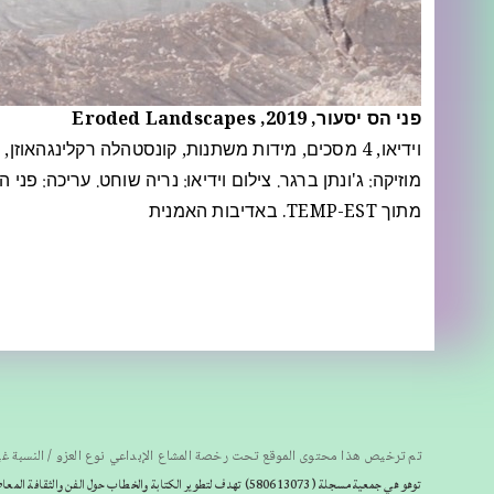
פני הס יסעור, 2019, Eroded Landscapes
וידיאו, 4 מסכים, מידות משתנות, קונסטהלה רקלינגהאוזן, בשיתוף פסטיבל התיאטרון של חבל הרוהר, גרמניה
מוזיקה: ג'ונתן ברגר. צילום וידיאו: נריה שוחט. עריכה: פני 
מתוך TEMP-EST. באדיבות האמנית
تم ترخيص هذا محتوى الموقع تحت رخصة المشاع الإبداعي نوع العزو / النسبة غي
توهو هي جمعية مسجلة
(580613073) تهدف لتطوير الكتابة والخطاب حول الفن والثقافة المعاصرين