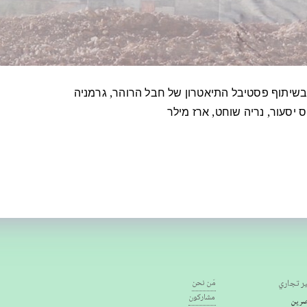
הס יסעור, נריה שוחט, ארז מילר
ر تجاري
مَن نحن
مشاركون